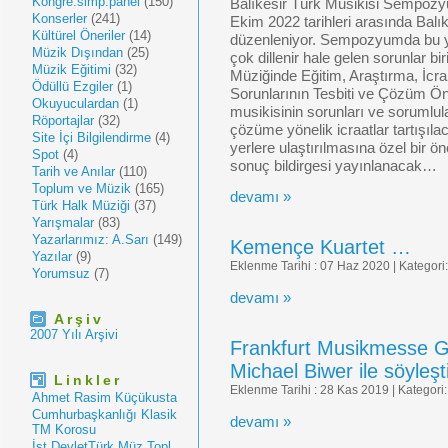
Kongre.simp.panel
(150)
Balıkesir Türk Musikisi Sempozy
Konserler
(241)
Ekim 2022 tarihleri arasında Balı
Kültürel Öneriler
(14)
düzenleniyor. Sempozyumda bu yı
Müzik Dışından
(25)
çok dillenir hale gelen sorunlar b
Müzik Eğitimi
(32)
Müziğinde Eğitim, Araştırma, İc
Ödüllü Ezgiler
(1)
Sorunlarının Tesbiti ve Çözüm Ön
Okuyuculardan
(1)
musikisinin sorunları ve sorumlula
Röportajlar
(32)
çözüme yönelik icraatlar tartış
Site İçi Bilgilendirme
(4)
yerlere ulaştırılmasına özel bir ön
Spot
(4)
sonuç bildirgesi yayınlanacak…
Tarih ve Anılar
(110)
Toplum ve Müzik
(165)
Pin Up Aviator
devamı »
Türk Halk Müziği
(37)
Yarışmalar
(83)
Yazarlarımız: A.Sarı
(149)
Kemençe Kuartet …
Yazılar
(9)
Eklenme Tarihi : 07 Haz 2020 | Kategori
Yorumsuz
(7)
devamı »
Arşiv
2007 Yılı Arşivi
Frankfurt Musikmesse G
Michael Biwer ile söyleş
Linkler
Eklenme Tarihi : 28 Kas 2019 | Kategori
Ahmet Rasim Küçükusta
Cumhurbaşkanlığı Klasik
devamı »
TM Korosu
İst.DevletTürk Müz.Topl.