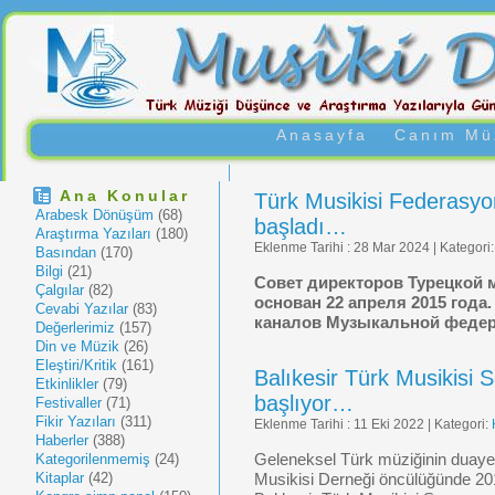
Anasayfa
Canım Müz
Ana Konular
Türk Musikisi Federasyo
Arabesk Dönüşüm
(68)
başladı…
Araştırma Yazıları
(180)
Eklenme Tarihi : 28 Mar 2024 | Kategori
Basından
(170)
Bilgi
(21)
Совет директоров Турецкой
Çalgılar
(82)
основан 22 апреля 2015 года
Cevabi Yazılar
(83)
каналов Музыкальной федер
Değerlerimiz
(157)
Din ve Müzik
(26)
Eleştiri/Kritik
(161)
Balıkesir Türk Musikis
Etkinlikler
(79)
başlıyor…
Festivaller
(71)
Fikir Yazıları
(311)
Eklenme Tarihi : 11 Eki 2022 | Kategori:
Haberler
(388)
Kategorilenmemiş
(24)
Geleneksel Türk müziğinin duayeni
Kitaplar
(42)
Musikisi Derneği öncülüğünde 20