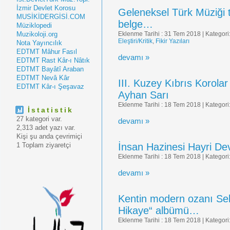
İzmir Devlet Korosu
Geleneksel Türk Müziği t
MUSİKİDERGİSİ.COM
belge…
Müziklopedi
Muzikoloji.org
Eklenme Tarihi : 31 Tem 2018 | Kategori
Eleştiri/Kritik
,
Fikir Yazıları
Nota Yayıncılık
EDTMT Mâhur Fasıl
devamı »
EDTMT Rast Kâr-ı Nâtık
EDTMT Bayâtî Araban
EDTMT Nevâ Kâr
III. Kuzey Kıbrıs Korolar
EDTMT Kâr-ı Şeşavaz
Ayhan Sarı
Eklenme Tarihi : 18 Tem 2018 | Kategori
İstatistik
27 kategori var.
devamı »
2,313 adet yazı var.
Kişi şu anda çevrimiçi
1 Toplam ziyaretçi
İnsan Hazinesi Hayri De
Eklenme Tarihi : 18 Tem 2018 | Kategori
devamı »
Kentin modern ozanı Se
Hikaye“ albümü…
Eklenme Tarihi : 18 Tem 2018 | Kategori